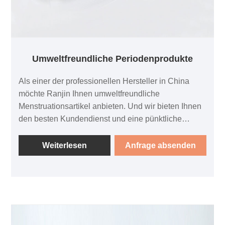
Umweltfreundliche Periodenprodukte
Als einer der professionellen Hersteller in China
möchte Ranjin Ihnen umweltfreundliche
Menstruationsartikel anbieten. Und wir bieten Ihnen
den besten Kundendienst und eine pünktliche
Lieferung. Unsere umweltfreundlichen
Menstruationsprodukte werden aus biologisch
Weiterlesen
Anfrage absenden
abbaubaren, organischen Materialien hergestellt
und enthalten keine schädlichen Chemikalien.
Durch die Verwendung dieser Produkte können Sie
Ihre Auswirkungen auf die Umwelt minimieren und
die Abfallmenge reduzieren, die auf Mülldeponien
landet. Jedes Produkt wurde sorgfältig entwickelt,