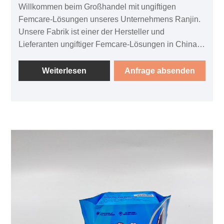
Willkommen beim Großhandel mit ungiftigen
Femcare-Lösungen unseres Unternehmens Ranjin.
Unsere Fabrik ist einer der Hersteller und
Lieferanten ungiftiger Femcare-Lösungen in China.
Wir freuen uns auf die Zusammenarbeit mit Ihnen
und bieten Ihnen maßgeschneiderte
Weiterlesen
Anfrage absenden
Dienstleistungen. In der heutigen schnelllebigen
Welt brauchen Frauen Produkte, die effizient und
sicher sind und ihren individuellen Bedürfnissen
entsprechen. Deshalb freuen wir uns, Ihnen unsere
neueste Innovation vorstellen zu können – eine
ungiftige Lösung für die Damenpflege. Unsere
Produkte wurden speziell für Ihr Wohlbefinden
entwickelt und bieten einen umfassenden Ansatz zur
Damenhygiene, der sicherstellt, dass Sie die Pflege
erhalten, die Sie verdienen, ohne Ihre Gesundheit zu
gefährden.