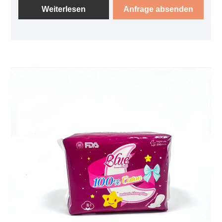
Beschwerden verursachen können. Seien Sie
Weiterlesen
Anfrage absenden
versichert, unsere Menstruationsbinden sind frei von
Schadstoffen, die häufig in herkömmlichen
Menstruationsbinden vorkommen, wie Chlor,
Dioxine, Duftstoffe und synthetische Materialien.