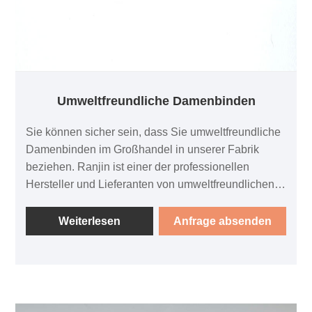
Umweltfreundliche Damenbinden
Sie können sicher sein, dass Sie umweltfreundliche
Damenbinden im Großhandel in unserer Fabrik
beziehen. Ranjin ist einer der professionellen
Hersteller und Lieferanten von umweltfreundlichen
Damenbinden in China. Wir können qualitativ
hochwertige Produkte liefern. Willkommen beim
Weiterlesen
Anfrage absenden
Kauf von Produkten in unserer Fabrik. Unsere
umweltfreundlichen Damenbinden werden aus
nachhaltig gewonnenen Materialien hergestellt,
sodass jeder Produktionsschritt nur minimale
Auswirkungen auf die Umwelt hat. Im Gegensatz zu