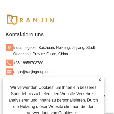
Kontaktiere uns
Industriegebiet Baichuan, Neikeng, Jinjiang, Stadt
Quanzhou, Provinz Fujian, China
+86-18959703780
ranjin@ranjingroup.com
X
Wir verwenden Cookies, um Ihnen ein besseres
Copyright © 2023 Quanzhou Bozhan Hygiene Products Co.,
Surferlebnis zu bieten, den Website-Verkehr zu
Ltd. – Einweg-Babywindeln, Einweg-Windeln für Erwachsene,
analysieren und Inhalte zu personalisieren. Durch
Damenbinden – Alle Rechte vorbehalten.
die Nutzung dieser Website stimmen Sie der
TECHNISCHER SUPPORT AUF DER WEBSITE: TIANYU
Verwendung von Cookies zu.
NETWORK Jack Lin:+86-15559188336