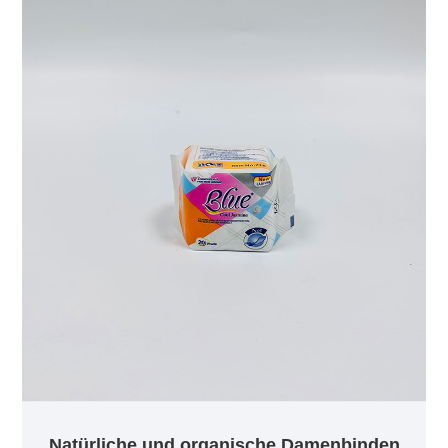
herkömmlichen Damenbinden, die nicht biologisch
abbaubare Materialien und schädliche Chemikalien
verwenden, sind unsere Produkte frei von Chlor,
Farbstoffen und Duftstoffen.
Natürliche und organische Damenbinden