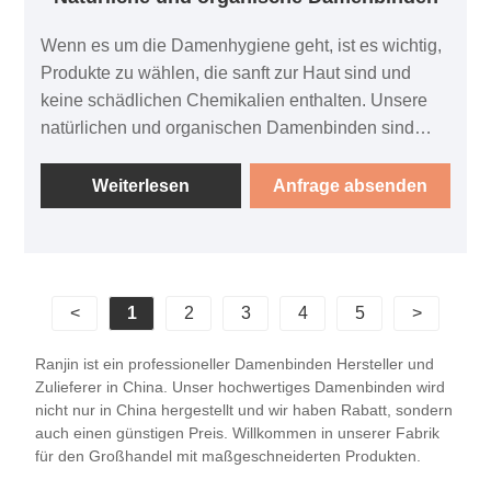
Wenn es um die Damenhygiene geht, ist es wichtig,
Produkte zu wählen, die sanft zur Haut sind und
keine schädlichen Chemikalien enthalten. Unsere
natürlichen und organischen Damenbinden sind
unter diesem Gesichtspunkt konzipiert. Sie werden
aus nachwachsenden Rohstoffen hergestellt und
Weiterlesen
Anfrage absenden
sind vollständig biologisch abbaubar, wodurch
negative Auswirkungen auf die Umwelt reduziert
werden.
<
1
2
3
4
5
>
Ranjin ist ein professioneller Damenbinden Hersteller und
Zulieferer in China. Unser hochwertiges Damenbinden wird
nicht nur in China hergestellt und wir haben Rabatt, sondern
auch einen günstigen Preis. Willkommen in unserer Fabrik
für den Großhandel mit maßgeschneiderten Produkten.